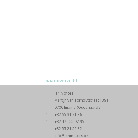
naar overzicht
Jan Motors
Martijn van Torhoutstraat 139a
9700 Ename (Oudenaarde)
+32 55 31 71 36
+32 476 55 97 95
+32 55 21 52 32
info@janmotors.be