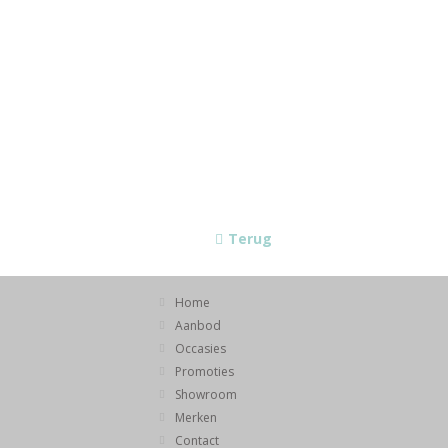
Terug
Home
Aanbod
Occasies
Promoties
Showroom
Merken
Contact